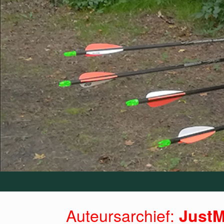
Auteursarchief:
JustM